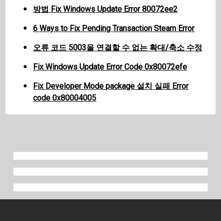
방법 Fix Windows Update Error 80072ee2
6 Ways to Fix Pending Transaction Steam Error
오류 코드 5003을 연결할 수 없는 확대/축소 수정
Fix Windows Update Error Code 0x80072efe
Fix Developer Mode package 설치 실패 Error
code 0x80004005