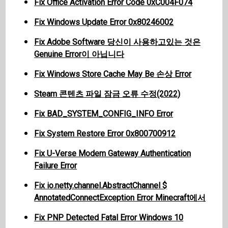
Fix Office Activation Error Code 0xC004F074
Fix Windows Update Error 0x80246002
Fix Adobe Software 당신이 사용하고있는 것은
Genuine Error이 아닙니다
Fix Windows Store Cache May Be 손상 Error
Steam 콘텐츠 파일 잠금 오류 수정(2022)
Fix BAD_SYSTEM_CONFIG_INFO Error
Fix System Restore Error 0x800700912
Fix U-Verse Modem Gateway Authentication
Failure Error
Fix io.netty.channel.AbstractChannel $
AnnotatedConnectException Error Minecraft에서
Fix PNP Detected Fatal Error Windows 10